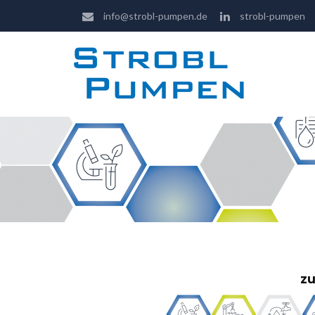
info@strobl-pumpen.de
strobl-pumpen
zu