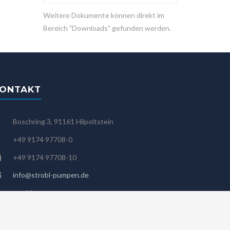
Weitere Dokumente können direkt im
Bereich "Downloads" gefunden werden.
ONTAKT
Boschring 3, 91161 Hilpoltstein
+49 9174 97708-0
+49 9174 97708-10
info@strobl-pumpen.de
strobl-pumpen
Mo - Fr: 8:00 - 17:00