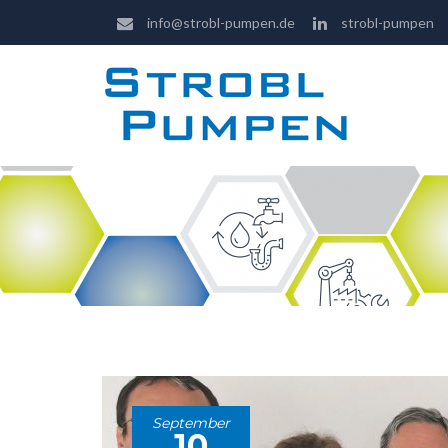
info@strobl-pumpen.de
strobl-pumpen
September
10